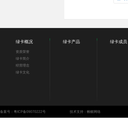
绿卡概况
绿卡产品
绿卡成员
资质荣誉
绿卡简介
经营理念
绿卡文化
备案号：
粤ICP备09070222号
技术支持：帷幄网络