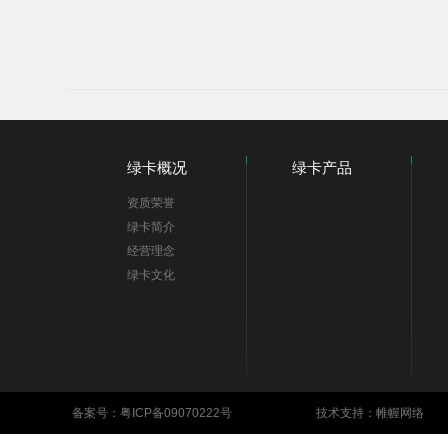
绿卡概况
绿卡产品
资质荣誉
绿卡简介
经营理念
绿卡文化
备案号：
粤ICP备09070222号
技术支持：帷幄网络