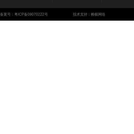
备案号：
粤ICP备09070222号
技术支持：帷幄网络