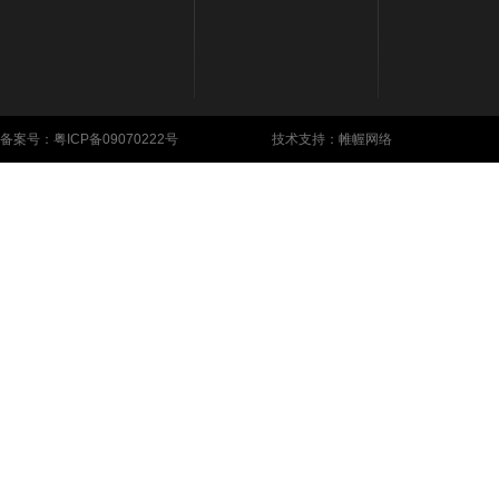
备案号：
粤ICP备09070222号
技术支持：帷幄网络