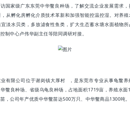
走访国家级广东东莞中华鳖良种场，了解交流企业发展需求，
新，从孵化房孵化介质技术革新和加强智能控温控湿。对养殖
适宜淡水贝类，多放滤食性鱼类，扩大生态蓄水塘水面植物所
防控制中心卢伟华副主任等陪同调研对接。
实业有限公司位于谢岗镇
大厚村
，是东莞市专业从事龟鳖养
华鳖良种场、省级乌龟良种场，占地面积1719亩，养殖水面1
苗，公司年产优质中华鳖苗达500万只、中华鳖商品1300吨