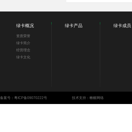
绿卡概况
绿卡产品
绿卡成员
资质荣誉
绿卡简介
经营理念
绿卡文化
备案号：
粤ICP备09070222号
技术支持：帷幄网络